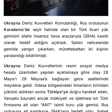
Ukrayna
Deniz Kuvvetleri Komutanlığı, Rus ordusunun
Karadeniz'de
seyir halinde olan bir Türk ticari yük
gemisini silahlı insansız hava araçlarıyla (SİHA) kasıtlı
olarak hedef aldığını açıkladı. Saldırı neticesinde
gemide yangın çıkarken, mürettebattan iki kişinin
yaralandığı bildirilmişti.
Ukrayna
Deniz Kuvvetlerinin resmi sosyal medya
hesabı üzerinden yapılan açıklamaya göre olay 28
Mayıs’ı 29 Mayısa’a bağlayan gece saatlerinde
meydana geldi. Odesa bölgesindeki limanların birinden
yükünü aldıktan sonra
Türkiye'ye
doğru hareket eden,
Vanuatu bayraklı ancak mülkiyeti ve işletmesi bir Türk
firmasına ait olan "ANT" isimli kuru yük gemisi, Rus
ordusuna ait kamikaze SİHA'ların hedefi oldu. İsabet