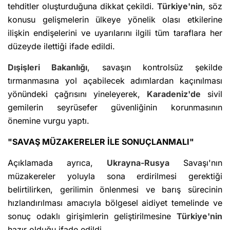
tehditler oluşturduğuna dikkat çekildi.
Türkiye'nin
, söz
konusu gelişmelerin ülkeye yönelik olası etkilerine
ilişkin endişelerini ve uyarılarını ilgili tüm taraflara her
düzeyde ilettiği ifade edildi.
Dışişleri Bakanlığı
, savaşın kontrolsüz şekilde
tırmanmasına yol açabilecek adımlardan kaçınılması
yönündeki çağrısını yineleyerek,
Karadeniz'de
sivil
gemilerin seyrüsefer güvenliğinin korunmasının
önemine vurgu yaptı.
"SAVAŞ MÜZAKERELER İLE SONUÇLANMALI"
Açıklamada ayrıca,
Ukrayna-Rusya
Savaşı'nın
müzakereler yoluyla sona erdirilmesi gerektiği
belirtilirken, gerilimin önlenmesi ve barış sürecinin
hızlandırılması amacıyla bölgesel aidiyet temelinde ve
sonuç odaklı girişimlerin geliştirilmesine
Türkiye'nin
hazır olduğu ifade edildi.