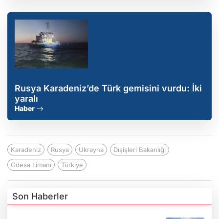
Rusya Karadeniz’de Türk gemisini vurdu: İki
yaralı
Haber
Karadeniz
Rusya
Ukrayna
Dışişleri Bakanlığı
Odesa Limanı
Türkiye
Son Haberler