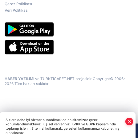
Çerez Politikası
Veri Politikası
HABER YAZILIMI
ve TURKTICARET.NET projesidir Copyright© 2006-
2026 Tüm hakları saklıdır.
Sizlere daha iyi hizmet sunabilmek adına sitemizde çerez
konumlandırmaktayız. Kişisel verileriniz, KVKK ve GDPR kapsamında
toplanıp işlenir. Sitemizi kullanarak, çerezleri kullanmamızı kabul etmiş
olacaksınız.
Anasayfa
Haber Ara
Yazarlar