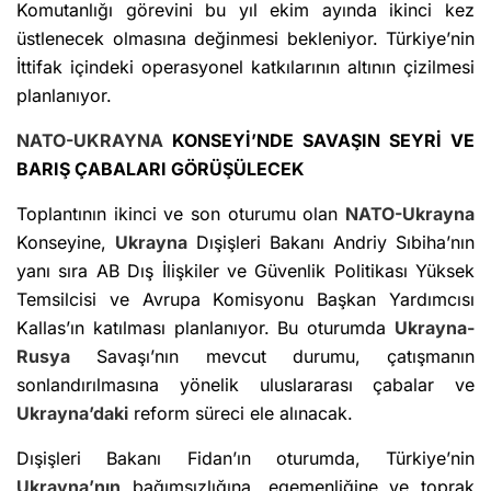
Komutanlığı görevini bu yıl ekim ayında ikinci kez
üstlenecek olmasına değinmesi bekleniyor. Türkiye’nin
İttifak içindeki operasyonel katkılarının altının çizilmesi
planlanıyor.
NATO-UKRAYNA
KONSEYİ’NDE SAVAŞIN SEYRİ VE
BARIŞ ÇABALARI GÖRÜŞÜLECEK
Toplantının ikinci ve son oturumu olan
NATO-Ukrayna
Konseyine,
Ukrayna
Dışişleri Bakanı Andriy Sıbiha’nın
yanı sıra AB Dış İlişkiler ve Güvenlik Politikası Yüksek
Temsilcisi ve Avrupa Komisyonu Başkan Yardımcısı
Kallas’ın katılması planlanıyor. Bu oturumda
Ukrayna-
Rusya
Savaşı’nın mevcut durumu, çatışmanın
sonlandırılmasına yönelik uluslararası çabalar ve
Ukrayna’daki
reform süreci ele alınacak.
Dışişleri Bakanı Fidan’ın oturumda, Türkiye’nin
Ukrayna’nın
bağımsızlığına, egemenliğine ve toprak