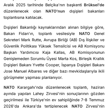
Aralık 2025 tarihinde Belçika'nın başkenti
Brüksel'de
düzenlenecek olan
NATO'nun
dışişleri bakanları
toplantısına katılacak.
Dışişleri Bakanlığı kaynaklarından alınan bilgiye göre,
Bakan Fidan'ın, toplantı vesilesiyle
NATO
Genel
Sekreteri Mark Rutte, Avrupa Birliği (AB) Dış İlişkiler ve
Güvenlik Politikası Yüksek Temsilcisi ve AB Komisyonu
Başkan Yardımcısı Kaja Kallas, AB Komisyonunun
Genişlemeden Sorumlu Üyesi Marta Kos, Birleşik Krallık
Dışişleri Bakanı Yvette Cooper, İspanya Dışişleri Bakanı
Jose Manuel Albares ve diğer bazı mevkidaşlarıyla ikili
görüşmeler yapması planlanıyor.
NATO
Karargahı'nda düzenlenecek toplantı, haziran
ayında yapılan Lahey Zirvesi'nin sonuçlarının gözden
geçirilmesi ile Türkiye'nin ev sahipliğinde 7-8 Temmuz
2026'da Ankara'da tertiplenecek
NATO
Zirvesi'nin