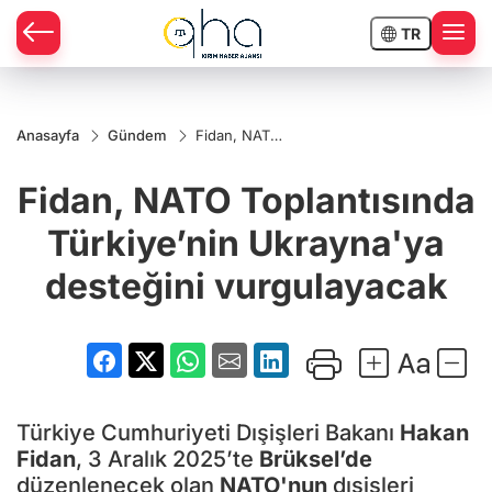
TR
Anasayfa
Gündem
Fidan, NATO
Toplantısında
Türkiye’nin
Fidan, NATO Toplantısında
Ukrayna'ya
desteğini
vurgulayacak
Türkiye’nin Ukrayna'ya
desteğini vurgulayacak
Türkiye Cumhuriyeti Dışişleri Bakanı
Hakan
Fidan
, 3 Aralık 2025’te
Brüksel’de
düzenlenecek olan
NATO'nun
dışişleri