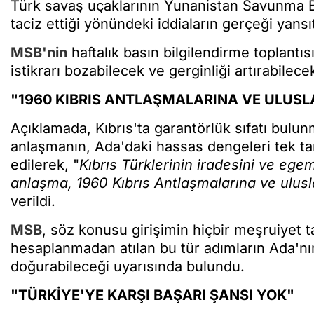
Türk savaş uçaklarının Yunanistan Savunma Ba
taciz ettiği yönündeki iddiaların gerçeği yansı
MSB'nin
haftalık basın bilgilendirme toplant
istikrarı bozabilecek ve gerginliği artırabilecek
"1960 KIBRIS ANTLAŞMALARINA VE ULUSL
Açıklamada, Kıbrıs'ta garantörlük sıfatı bul
anlaşmanın, Ada'daki hassas dengeleri tek tar
edilerek, "
Kıbrıs Türklerinin iradesini ve eg
anlaşma, 1960 Kıbrıs Antlaşmalarına ve ulusla
verildi.
MSB
, söz konusu girişimin hiçbir meşruiyet t
hesaplanmadan atılan bu tür adımların Ada'nın
doğurabileceği uyarısında bulundu.
"TÜRKİYE'YE KARŞI BAŞARI ŞANSI YOK"