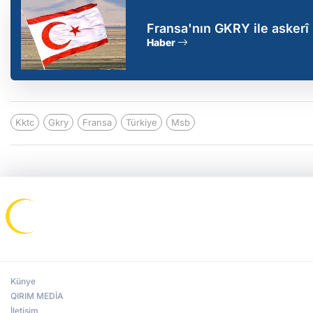
Fransa'nın GKRY ile askerî 
Haber
Kktc
Gkry
Fransa
Türkiye
Msb
Künye
QIRIM MEDİA
İletişim