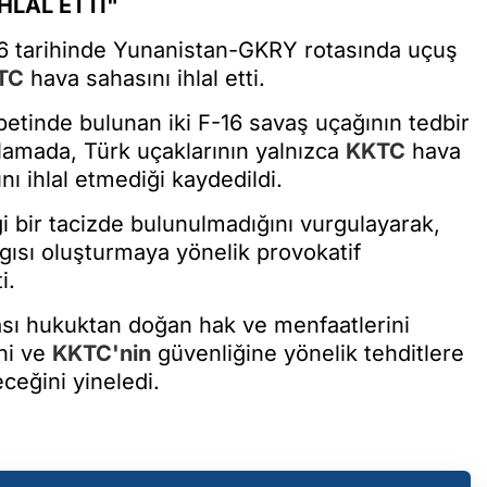
HLAL ETTİ"
026 tarihinde Yunanistan-GKRY rotasında uçuş
TC
hava sahasını ihlal etti.
tinde bulunan iki F-16 savaş uçağının tedbir
ıklamada, Türk uçaklarının yalnızca
KKTC
hava
ı ihlal etmediği kaydedildi.
i bir tacizde bulunulmadığını vurgulayarak,
gısı oluşturmaya yönelik provokatif
i.
sı hukuktan doğan hak ve menfaatlerini
ni ve
KKTC'nin
güvenliğine yönelik tehditlere
ceğini yineledi.