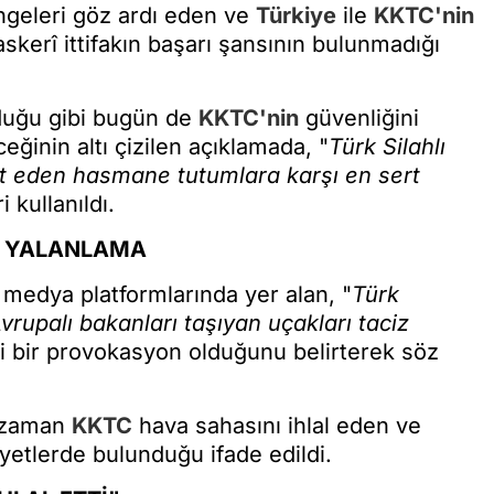
ngeleri göz ardı eden ve
Türkiye
ile
KKTC'nin
skerî ittifakın başarı şansının bulunmadığı
duğu gibi bugün de
KKTC'nin
güvenliğini
inin altı çizilen açıklamada, "
Türk Silahlı
hdit eden hasmane tutumlara karşı en sert
i kullanıldı.
NA YALANLAMA
 medya platformlarında yer alan, "
Türk
upalı bakanları taşıyan uçakları taciz
çli bir provokasyon olduğunu belirterek söz
zaman
KKTC
hava sahasını ihlal eden ve
etlerde bulunduğu ifade edildi.