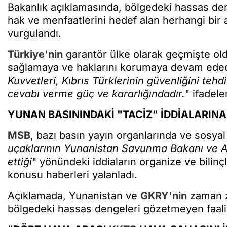
Bakanlık açıklamasında, bölgedeki hassas de
hak ve menfaatlerini hedef alan herhangi bir a
vurgulandı.
Türkiye'nin
garantör ülke olarak geçmişte ol
sağlamaya ve haklarını korumaya devam edeceğ
Kuvvetleri, Kıbrıs Türklerinin güvenliğini te
cevabı verme güç ve kararlığındadır.
" ifadeler
YUNAN BASININDAKİ "TACİZ" İDDİALARI
MSB
, bazı basın yayın organlarında ve sosyal
uçaklarının Yunanistan Savunma Bakanı ve Avr
ettiği
" yönündeki iddiaların organize ve bilin
konusu haberleri yalanladı.
Açıklamada, Yunanistan ve
GKRY'nin
zaman 
bölgedeki hassas dengeleri gözetmeyen faaliy