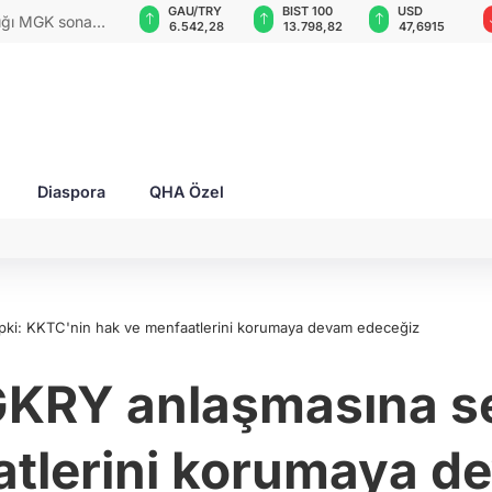
GAU/TRY
BIST 100
USD
EUR
rları ile Ahıska
6.542,28
13.798,82
47,6915
54,9772
yaşatmaya
Diaspora
QHA Özel
ki: KKTC'nin hak ve menfaatlerini korumaya devam edeceğiz
KRY anlaşmasına ser
atlerini korumaya d