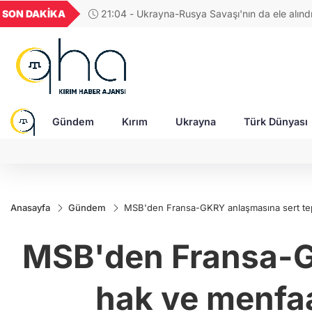
GEL
TND
BGN
VND
SON DAKİKA
17:38 - Araştırmacı yazar Gündoğdu: Kırım Tata
22
18,2377
16,2326
27,9743
0,0018
Türkleri ortak Türk kültürünün birçok unsurunu 
devam ediyor
Gündem
Kırım
Ukrayna
Türk Dünyası
Anasayfa
Gündem
MSB'den Fransa-GKRY anlaşmasına sert tep
MSB'den Fransa-G
hak ve menfa