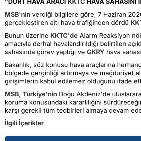
"DÖRT HAVA ARACI
KKTC
HAVA SAHASINI İ
MSB'nin
verdiği bilgilere göre, 7 Haziran 2
gerçekleştiren altı hava trafiğinden dördü
KK
Bunun üzerine
KKTC'de
Alarm Reaksiyon nöbe
amacıyla derhal havalandırıldığı belirtilen aç
sahasında görev yaptığı ve
GKRY
hava sahasın
Bakanlık, söz konusu hava araçlarına herhang
bölgede gerginliği artırmaya ve mağduriyet al
girişimlerin kabul edilemez olduğunu ifade ett
MSB
,
Türkiye'nin
Doğu Akdeniz'de uluslarara
koruma konusundaki kararlılığını sürdüreceği
karşı gerekli tüm tedbirleri almaya devam ede
İlgili İçerikler