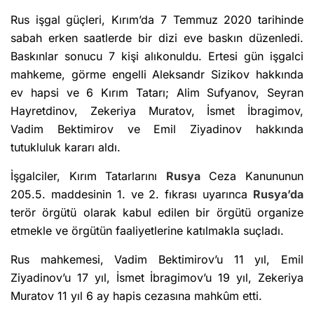
Rus işgal güçleri, Kırım’da 7 Temmuz 2020 tarihinde
sabah erken saatlerde bir dizi eve baskın düzenledi.
Baskınlar sonucu 7 kişi alıkonuldu. Ertesi gün işgalci
mahkeme, görme engelli Aleksandr Sizikov hakkında
ev hapsi ve 6 Kırım Tatarı; Alim Sufyanov, Seyran
Hayretdinov, Zekeriya Muratov, İsmet İbragimov,
Vadim Bektimirov ve Emil Ziyadinov hakkında
tutukluluk kararı aldı.
İşgalciler, Kırım Tatarlarını
Rusya
Ceza Kanununun
205.5. maddesinin 1. ve 2. fıkrası uyarınca
Rusya’da
terör örgütü olarak kabul edilen bir örgütü organize
etmekle ve örgütün faaliyetlerine katılmakla suçladı.
Rus mahkemesi, Vadim Bektimirov’u 11 yıl, Emil
Ziyadinov’u 17 yıl, İsmet İbragimov’u 19 yıl, Zekeriya
Muratov 11 yıl 6 ay hapis cezasına mahkûm etti.