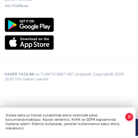
Veri Politikası
HABER YAZILIMI
ve TURKTICARET.NET projesidir Copyright© 2006-
2026 Tüm hakları saklıdır.
Sizlere daha iyi hizmet sunabilmek adına sitemizde çerez
konumlandırmaktayız. Kişisel verileriniz, KVKK ve GDPR kapsamında
toplanıp işlenir. Sitemizi kullanarak, çerezleri kullanmamızı kabul etmiş
olacaksınız.
Anasayfa
Haber Ara
Yazarlar