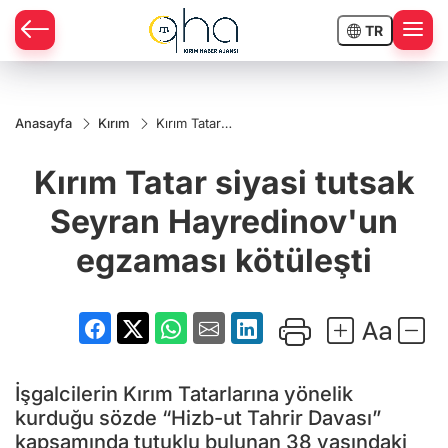
TR
Anasayfa
Kırım
Kırım Tatar
siyasi tutsak
Seyran
Kırım Tatar siyasi tutsak
Hayredinov'un
egzaması
kötüleşti
Seyran Hayredinov'un
egzaması kötüleşti
İşgalcilerin Kırım Tatarlarına yönelik
kurduğu sözde “Hizb-ut Tahrir Davası”
kapsamında tutuklu bulunan 38 yaşındaki