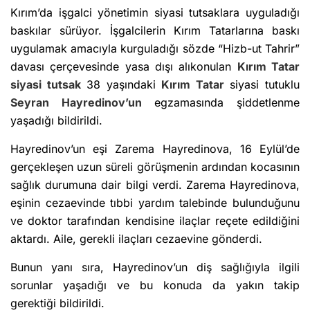
Kırım’da işgalci yönetimin siyasi tutsaklara uyguladığı
baskılar sürüyor. İşgalcilerin Kırım Tatarlarına baskı
uygulamak amacıyla kurguladığı sözde “Hizb-ut Tahrir”
davası çerçevesinde yasa dışı alıkonulan
Kırım Tatar
siyasi tutsak
38 yaşındaki
Kırım Tatar
siyasi tutuklu
Seyran Hayredinov’un
egzamasında şiddetlenme
yaşadığı bildirildi.
Hayredinov’un eşi Zarema Hayredinova, 16 Eylül’de
gerçekleşen uzun süreli görüşmenin ardından kocasının
sağlık durumuna dair bilgi verdi. Zarema Hayredinova,
eşinin cezaevinde tıbbi yardım talebinde bulunduğunu
ve doktor tarafından kendisine ilaçlar reçete edildiğini
aktardı. Aile, gerekli ilaçları cezaevine gönderdi.
Bunun yanı sıra, Hayredinov’un diş sağlığıyla ilgili
sorunlar yaşadığı ve bu konuda da yakın takip
gerektiği bildirildi.