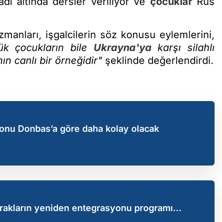
dı altında dersler veriliyor ve
çocuklar
Rus
manları, işgalcilerin söz konusu eylemlerini,
k çocukların bile
Ukrayna'ya
karşı silahlı
nın canlı bir örneğidir"
şeklinde değerlendirdi.
yonu Donbas’a göre daha kolay olacak
prakların yeniden entegrasyonu programı