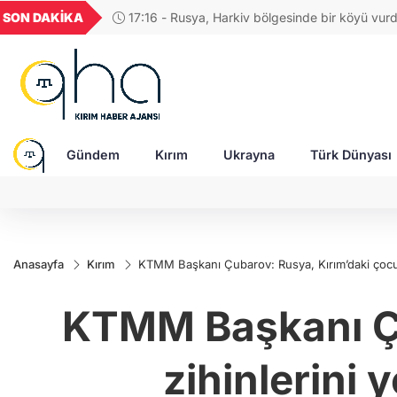
UYU
GEL
TND
BGN
SON DAKİKA
17:04 - Rus ordusuna SİHA üreten şir
1,1841
18,1946
16,3277
28,0626
saldırıda ağır yaralandı
Gündem
Kırım
Ukrayna
Türk Dünyası
Anasayfa
Kırım
KTMM Başkanı Çubarov: Rusya, Kırım’daki çocukl
KTMM Başkanı Çu
zihinlerini 