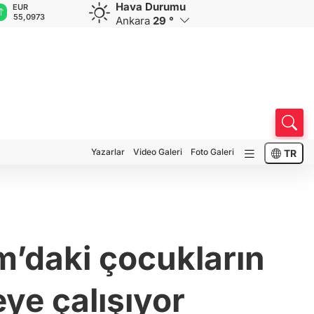
Hava Durumu
GBP
CHF
CAD
RUB
0973
64,2141
58,9797
33,9601
0,5839
Ankara
29 °
Yazarlar
Video Galeri
Foto Galeri
TR
’daki çocukların
eye çalışıyor