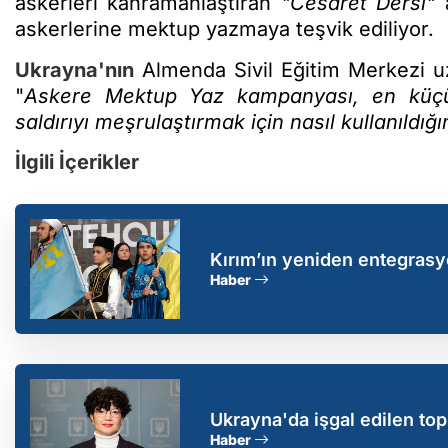
askerleri kahramanlaştıran
"Cesaret Dersi"
a
askerlerine mektup yazmaya teşvik ediliyor.
Ukrayna'nın
Almenda Sivil Eğitim Merkezi uz
"
Askere Mektup Yaz kampanyası, en küçü
saldırıyı meşrulaştırmak için nasıl kullanıldığı
İlgili İçerikler
Kırım’ın yeniden entegras
Haber
Ukrayna'da işgal edilen to
başlayacak
Haber