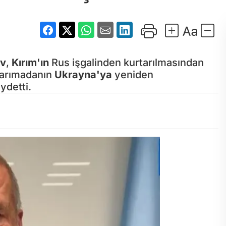
ov
,
Kırım'ın
Rus işgalinden kurtarılmasından
 yarımadanın
Ukrayna'ya
yeniden
ydetti.