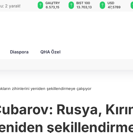
VND
GAU/TRY
BIST 100
USD
EUR
ketin CEO'su bombalı
0,0018
6.573,15
13.703,13
47,5789
55,
Diaspora
QHA Özel
arın zihinlerini yeniden şekillendirmeye çalışıyor
barov: Rusya, Kırım
yeniden şekillendirm