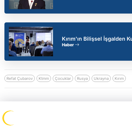
Kırım'ın Bilişsel İşgalden 
Haber
Refat Çubarov
Ktmm
Çocuklar
Rusya
Ukrayna
Kırım