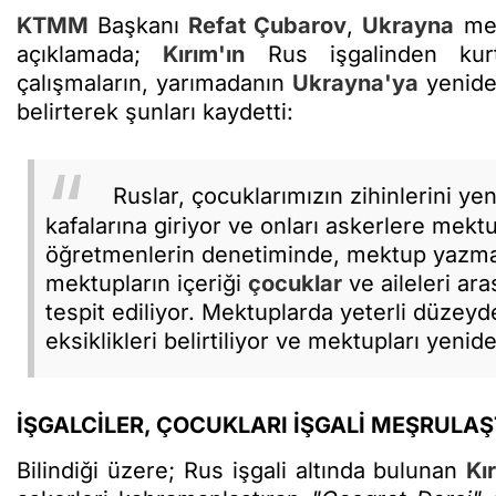
KTMM
Başkanı
Refat Çubarov
,
Ukrayna
mer
açıklamada;
Kırım'ın
Rus işgalinden kurta
çalışmaların, yarımadanın
Ukrayna'ya
yenide
belirterek şunları kaydetti:
Ruslar, çocuklarımızın zihinlerini ye
kafalarına giriyor ve onları askerlere mek
öğretmenlerin denetiminde, mektup yazma
mektupların içeriği
çocuklar
ve aileleri ara
tespit ediliyor. Mektuplarda yeterli düzey
eksiklikleri belirtiliyor ve mektupları yenid
İŞGALCİLER, ÇOCUKLARI İŞGALİ MEŞRULA
Bilindiği üzere; Rus işgali altında bulunan
Kı