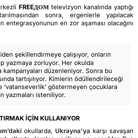
kezli
FREEДОМ
televizyon kanalında yaptığı
rılmasından sonra, ergenlerle yapılacak
n entegrasyonunun en zor aşaması olacağını
niden şekillendirmeye çalışıyor, onların
tup yazmaya zorluyor. Her okulda
 kampanyaları düzenleniyor. Sonra bu
sında tartışılıyor. Kimlerin ödüllendirileceği
de ‘vatanseverlik’ göstermeyen çocuklara
en yazmaları isteniliyor.
ŞTIRMAK İÇİN KULLANIYOR
rım’daki
okullarda,
Ukrayna'ya
karşı savaşan