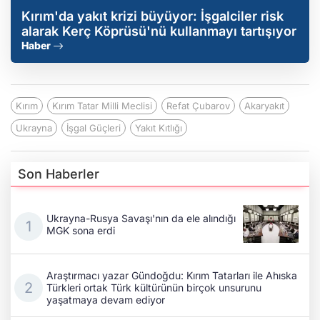
Kırım'da yakıt krizi büyüyor: İşgalciler risk
alarak Kerç Köprüsü'nü kullanmayı tartışıyor
Haber
Kırım
Kırım Tatar Milli Meclisi
Refat Çubarov
Akaryakıt
Ukrayna
İşgal Güçleri
Yakıt Kıtlığı
Son Haberler
Ukrayna-Rusya Savaşı'nın da ele alındığı
MGK sona erdi
Araştırmacı yazar Gündoğdu: Kırım Tatarları ile Ahıska
Türkleri ortak Türk kültürünün birçok unsurunu
yaşatmaya devam ediyor