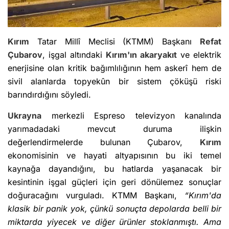
Kırım
Tatar Millî Meclisi (KTMM) Başkanı
Refat
Çubarov
, işgal altındaki
Kırım'ın
akaryakıt
ve elektrik
enerjisine olan kritik bağımlılığının hem askerî hem de
sivil alanlarda topyekûn bir sistem çöküşü riski
barındırdığını söyledi.
Ukrayna
merkezli Espreso televizyon kanalında
yarımadadaki mevcut duruma ilişkin
değerlendirmelerde bulunan Çubarov,
Kırım
ekonomisinin ve hayati altyapısının bu iki temel
kaynağa dayandığını, bu hatlarda yaşanacak bir
kesintinin işgal güçleri için geri dönülemez sonuçlar
doğuracağını vurguladı. KTMM Başkanı,
“Kırım'da
klasik bir panik yok, çünkü sonuçta depolarda belli bir
miktarda yiyecek ve diğer ürünler stoklanmıştı. Ama