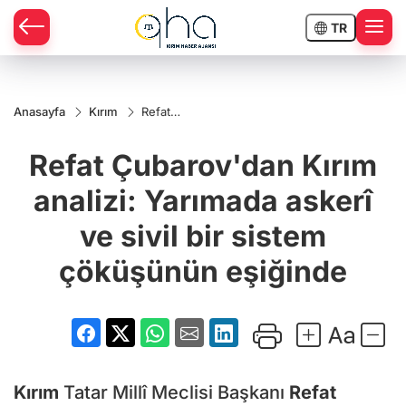
TR
Anasayfa
Kırım
Refat
Çubarov'dan
Kırım analizi:
Refat Çubarov'dan Kırım
Yarımada
askerî ve
sivil bir
analizi: Yarımada askerî
sistem
çöküşünün
ve sivil bir sistem
eşiğinde
çöküşünün eşiğinde
Kırım
Tatar Millî Meclisi Başkanı
Refat