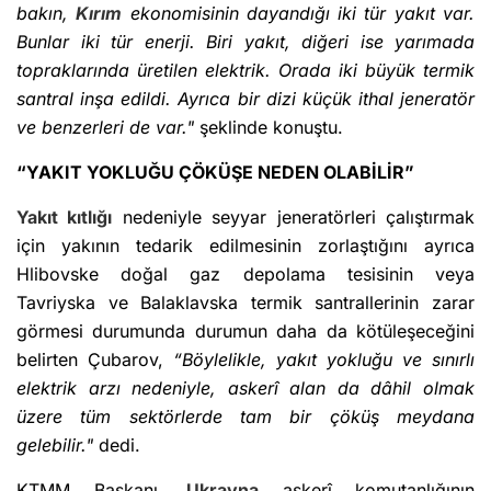
bakın,
Kırım
ekonomisinin dayandığı iki tür yakıt var.
Bunlar iki tür enerji. Biri yakıt, diğeri ise yarımada
topraklarında üretilen elektrik. Orada iki büyük termik
santral inşa edildi. Ayrıca bir dizi küçük ithal jeneratör
ve benzerleri de var."
şeklinde konuştu.
“YAKIT YOKLUĞU ÇÖKÜŞE NEDEN OLABİLİR”
Yakıt kıtlığı
nedeniyle seyyar jeneratörleri çalıştırmak
için yakının tedarik edilmesinin zorlaştığını ayrıca
Hlibovske doğal gaz depolama tesisinin veya
Tavriyska ve Balaklavska termik santrallerinin zarar
görmesi durumunda durumun daha da kötüleşeceğini
belirten Çubarov,
“Böylelikle, yakıt yokluğu ve sınırlı
elektrik arzı nedeniyle, askerî alan da dâhil olmak
üzere tüm sektörlerde tam bir çöküş meydana
gelebilir."
dedi.
KTMM Başkanı,
Ukrayna
askerî komutanlığının