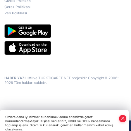
Gizlilik Politikası
Çerez Politikası
Veri Politikası
HABER YAZILIMI
ve TURKTICARET.NET projesidir Copyright© 2006-
2026 Tüm hakları saklıdır.
Sizlere daha iyi hizmet sunabilmek adına sitemizde çerez
konumlandırmaktayız. Kişisel verileriniz, KVKK ve GDPR kapsamında
toplanıp işlenir. Sitemizi kullanarak, çerezleri kullanmamızı kabul etmiş
olacaksınız.