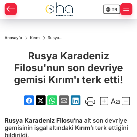
TR
Anasayfa
Kırım
Rusya
Karadeniz
Filosu'nun
Rusya Karadeniz
son
devriye
gemisi
Filosu'nun son devriye
Kırım'ı
terk etti!
gemisi Kırım'ı terk etti!
Rusya Karadeniz Filosu’na
ait son devriye
gemisinin işgal altındaki
Kırım’ı
terk ettiğini
bildirildi.