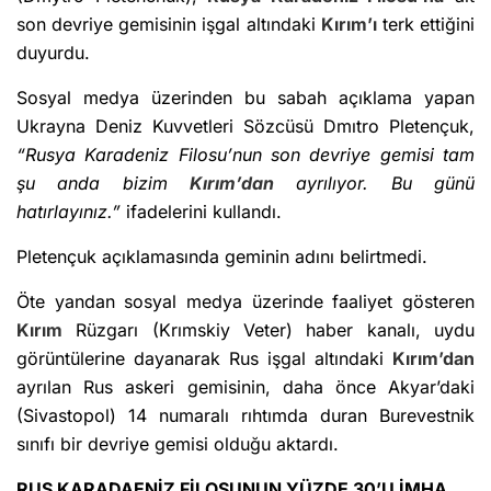
son devriye gemisinin işgal altındaki
Kırım’ı
terk ettiğini
duyurdu.
Sosyal medya üzerinden bu sabah açıklama yapan
Ukrayna Deniz Kuvvetleri Sözcüsü Dmıtro Pletençuk,
“Rusya Karadeniz Filosu’nun son devriye gemisi tam
şu anda bizim
Kırım’dan
ayrılıyor. Bu günü
hatırlayınız.”
ifadelerini kullandı.
Pletençuk açıklamasında geminin adını belirtmedi.
Öte yandan sosyal medya üzerinde faaliyet gösteren
Kırım
Rüzgarı (Krımskiy Veter) haber kanalı, uydu
görüntülerine dayanarak Rus işgal altındaki
Kırım’dan
ayrılan Rus askeri gemisinin, daha önce Akyar’daki
(Sivastopol) 14 numaralı rıhtımda duran Burevestnik
sınıfı bir devriye gemisi olduğu aktardı.
RUS KARADAENİZ FİLOSUNUN YÜZDE 30’U İMHA