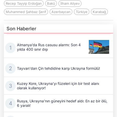
Recep Tayyip Erdoğan
Bakü
İlham Aliyev
Muhammed Şahbaz Şerif
Azerbaycan
Türkiye
Karabağ
Son Haberler
Almanya’da Rus casusu alarmı: Son 4
yılda 400 sınır dışı
Tayvan'dan Çin tehdidine karşı Ukrayna formülü!
Kuzey Kore, Ukrayna'yı füzeleri için bir test alanı
olarak kullanıyor!
Rusya, Ukrayna'nın güneyini hedef aldı: En az bir ölü,
6 yaralı!