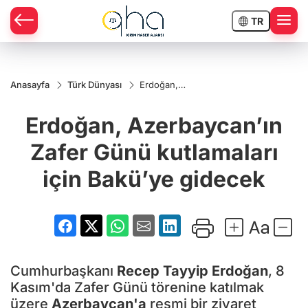
TR
Anasayfa
Türk Dünyası
Erdoğan,
Azerbaycan’ın
Zafer Günü
Erdoğan, Azerbaycan’ın
kutlamaları
için Bakü’ye
gidecek
Zafer Günü kutlamaları
için Bakü’ye gidecek
Cumhurbaşkanı
Recep Tayyip Erdoğan
, 8
Kasım'da Zafer Günü törenine katılmak
üzere
Azerbaycan'a
resmi bir ziyaret