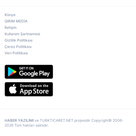
Künye
QIRIM MEDİA
İletişim
Kullanım Şartnamesi
Gizlilik Politikası
Çerez Politikası
Veri Politikası
HABER YAZILIMI
ve TURKTICARET.NET projesidir Copyright© 2006-
2026 Tüm hakları saklıdır.