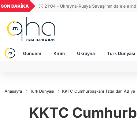
GEL
TND
BGN
VND
SON DAKİKA
17:38 - Araştırmacı yazar Gündoğdu: Kırım Tata
17
18,1932
16,2262
28,0626
0,0018
Türkleri ortak Türk kültürünün birçok unsurunu 
devam ediyor
Gündem
Kırım
Ukrayna
Türk Dünyası
Anasayfa
Türk Dünyası
KKTC Cumhurbaşkanı Tatar'dan AB'ye se
KKTC Cumhurbaş