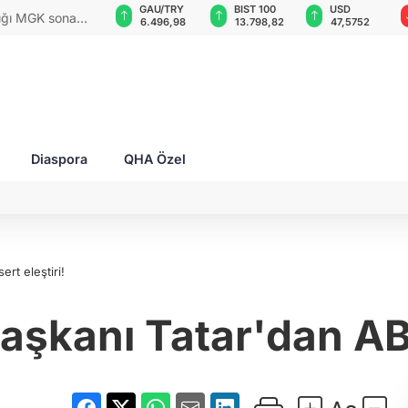
GAU/TRY
BIST 100
USD
EUR
rları ile Ahıska
6.496,98
13.798,82
47,5752
54,8177
yaşatmaya
Diaspora
QHA Özel
rt eleştiri!
kanı Tatar'dan AB'ye