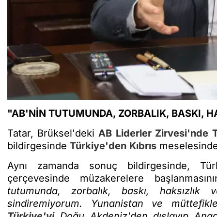
"AB'NİN TUTUMUNDA, ZORBALIK, BASKI, 
Tatar, Brüksel'deki
AB
Liderler Zirvesi'nde
bildirgesinde
Türkiye'den
Kıbrıs
meselesinde 
Aynı zamanda sonuç bildirgesinde, Tür
çerçevesinde müzakerelere başlanmasını
tutumunda, zorbalık, baskı, haksızlı
sindiremiyorum. Yunanistan ve müttefikl
Türkiye'yi
Doğu Akdeniz'den dışlayıp Ana