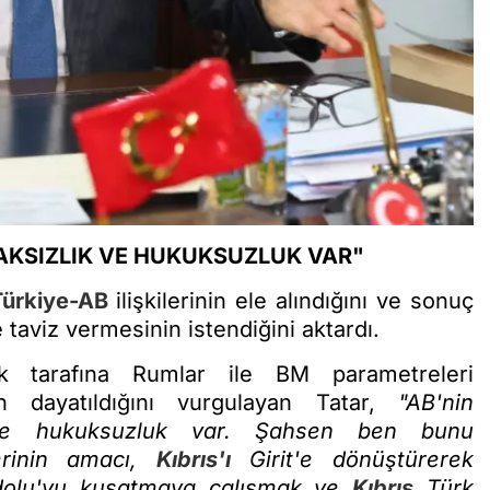
HAKSIZLIK VE HUKUKSUZLUK VAR"
Türkiye-AB
ilişkilerinin ele alındığını ve sonuç
taviz vermesinin istendiğini aktardı.
k tarafına Rumlar ile BM parametreleri
n dayatıldığını vurgulayan Tatar,
"AB'nin
k ve hukuksuzluk var. Şahsen ben bunu
erinin amacı,
Kıbrıs'ı
Girit'e dönüştürerek
dolu'yu kuşatmaya çalışmak ve
Kıbrıs
Türk