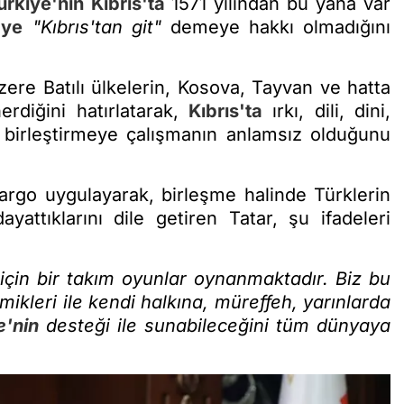
ürkiye'nin
Kıbrıs'ta
1571 yılından bu yana var
'ye
"Kıbrıs'tan git"
demeye hakkı olmadığını
zere Batılı ülkelerin, Kosova, Tayvan ve hatta
erdiğini hatırlatarak,
Kıbrıs'ta
ırkı, dili, dini,
rla birleştirmeye çalışmanın anlamsız olduğunu
rgo uygulayarak, birleşme halinde Türklerin
yattıklarını dile getiren Tatar, şu ifadeleri
için bir takım oyunlar oynanmaktadır. Biz bu
ikleri ile kendi halkına, müreffeh, yarınlarda
e'nin
desteği ile sunabileceğini tüm dünyaya