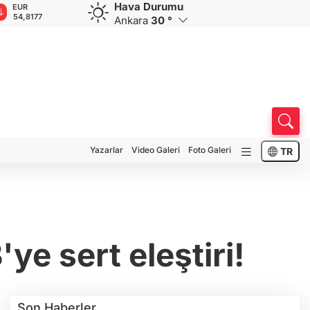
Hava Durumu
GBP
CHF
CAD
RUB
A
63,9477
58,5313
33,9428
0,5752
1
Ankara
30 °
Yazarlar
Video Galeri
Foto Galeri
TR
 sert eleştiri!
Son Haberler