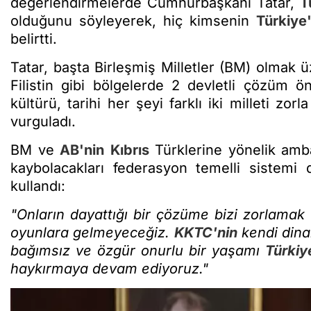
değerlendirmelerde Cumhurbaşkanı Tatar,
T
olduğunu söyleyerek, hiç kimsenin
Türkiye
belirtti.
Tatar, başta Birleşmiş Milletler (BM) olmak ü
Filistin gibi bölgelerde 2 devletli çözüm ön
kültürü, tarihi her şeyi farklı iki milleti zo
vurguladı.
BM ve
AB'nin
Kıbrıs
Türklerine yönelik amba
kaybolacakları federasyon temelli sistemi da
kullandı:
"Onların dayattığı bir çözüme bizi zorlamak 
oyunlara gelmeyeceğiz.
KKTC'nin
kendi dinam
bağımsız ve özgür onurlu bir yaşamı
Türkiy
haykırmaya devam ediyoruz."