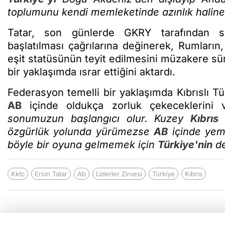
toplumunu kendi memleketinde azınlık haline
Tatar, son günlerde GKRY tarafından sıkl
başlatılması çağrılarına değinerek, Rumların
eşit statüsünün teyit edilmesini müzakere sür
bir yaklaşımda ısrar ettiğini aktardı.
Federasyon temelli bir yaklaşımda Kıbrıslı Tü
AB
içinde oldukça zorluk çekeceklerini v
sonumuzun başlangıcı olur. Kuzey
Kıbrıs
a
özgürlük yolunda yürümezse
AB
içinde yem 
böyle bir oyuna gelmemek için
Türkiye'nin
de
Kktc
Ersin Tatar
Ab
Liderler Zirvesi
Türkiye
Kıbrıs