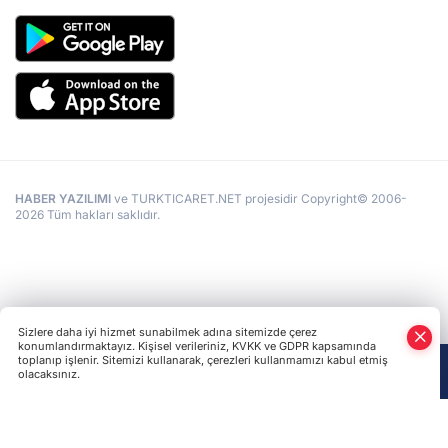
HABER YAZILIMI
ve TURKTICARET.NET projesidir Copyright© 2006-
2026 Tüm hakları saklıdır.
Sizlere daha iyi hizmet sunabilmek adına sitemizde çerez
konumlandırmaktayız. Kişisel verileriniz, KVKK ve GDPR kapsamında
toplanıp işlenir. Sitemizi kullanarak, çerezleri kullanmamızı kabul etmiş
olacaksınız.
Anasayfa
Haber Ara
Yazarlar