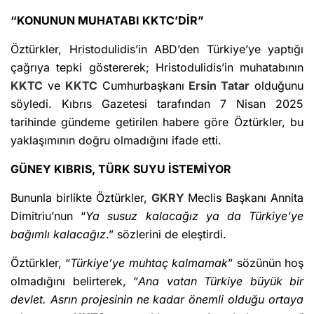
“KONUNUN MUHATABI KKTC’DİR”
Öztürkler, Hristodulidis’in ABD’den Türkiye’ye yaptığı
çağrıya tepki göstererek; Hristodulidis’in muhatabının
KKTC
ve
KKTC
Cumhurbaşkanı
Ersin Tatar
olduğunu
söyledi. Kıbrıs Gazetesi tarafından 7 Nisan 2025
tarihinde gündeme getirilen habere göre Öztürkler, bu
yaklaşımının doğru olmadığını ifade etti.
GÜNEY KIBRIS, TÜRK SUYU İSTEMİYOR
Bununla birlikte Öztürkler,
GKRY
Meclis Başkanı Annita
Dimitriu’nun “
Ya susuz kalacağız ya da Türkiye’ye
bağımlı kalacağız
.” sözlerini de eleştirdi.
Öztürkler, “
Türkiye’ye muhtaç kalmamak
” sözünün hoş
olmadığını belirterek, “
Ana vatan Türkiye büyük bir
devlet. Asrın projesinin ne kadar önemli olduğu ortaya