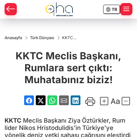
TR
Anasayfa
Türk Dünyası
KKTC
Meclis
Başkanı,
KKTC Meclis Başkanı,
Rumlara
sert çıktı:
Muhatabınız
Rumlara sert çıktı:
biziz!
Muhatabınız biziz!
KKTC
Meclis Başkanı Ziya Öztürkler, Rum
lider Nikos Hristodulidis’in Türkiye’ye
yönelik deniz yetki sahası çağrısını eleştirdi