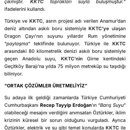
çıkmıştır.
KKTC
toprakları suyla buluşmuştur.
”
ifadelerini kullandı.
Türkiye ve
KKTC
, asrın projesi adı verilen Anamur’dan
deniz altından askılı boru sistemiyle
KKTC’ye
ulaşan
Dragon Çayı'nın suyunu yıllardır Rum yönetimine
“
paylaşma
” teklifinde bulunuyor. Türkiye ile
KKTC
arasındaki 80 kilometrelik denizi askılı boru sistemiyle
geçen Anadolu suyu,
KKTC’nin
Girne kentindeki
Geçitköy Barajı’na yılda 75 milyon metreküp su taşıdığı
biliniyor.
“ORTAK ÇÖZÜMLER ÜRETMELİYİZ”
Su adaya ilk geldiği zamanlarda Türkiye Cumhuriyeti
Cumhurbaşkanı
Recep Tayyip Erdoğan
’ın “
Barış Suyu
”
olabileceği mesajını verdiğini anımsatan Öztürkler, iklim
krizinin küresel bir sorun olduğunu vurguladı. Ayrıca
Öztürkler, elektrik ve su gibi temel konularda
KKTC
ile