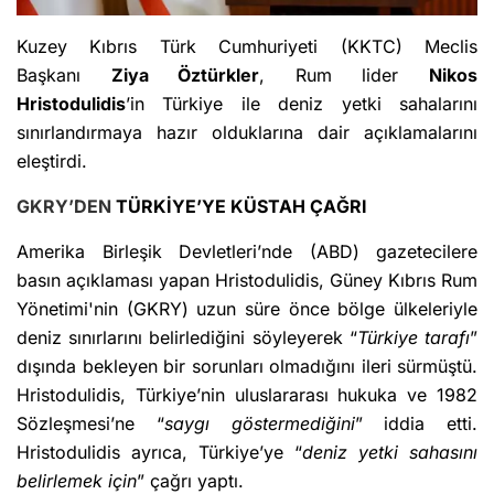
Kuzey Kıbrıs Türk Cumhuriyeti (KKTC) Meclis
Başkanı
Ziya Öztürkler
, Rum lider
Nikos
Hristodulidis
’in Türkiye ile deniz yetki sahalarını
sınırlandırmaya hazır olduklarına dair açıklamalarını
eleştirdi.
GKRY’DEN
TÜRKİYE’YE KÜSTAH ÇAĞRI
Amerika Birleşik Devletleri’nde (ABD) gazetecilere
basın açıklaması yapan Hristodulidis, Güney Kıbrıs Rum
Yönetimi'nin (GKRY) uzun süre önce bölge ülkeleriyle
deniz sınırlarını belirlediğini söyleyerek “
Türkiye tarafı
”
dışında bekleyen bir sorunları olmadığını ileri sürmüştü.
Hristodulidis, Türkiye’nin uluslararası hukuka ve 1982
Sözleşmesi’ne “
saygı göstermediğini
” iddia etti.
Hristodulidis ayrıca, Türkiye’ye “
deniz yetki sahasını
belirlemek için
” çağrı yaptı.