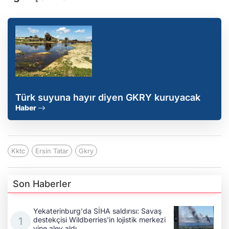
Türk suyuna hayır diyen GKRY kuruyacak
Haber
Kktc
Ersin Tatar
Gkry
Son Haberler
Yekaterinburg'da SİHA saldırısı: Savaş
destekçisi Wildberries'in lojistik merkezi
yine alev aldı