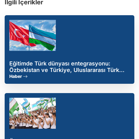
İlgili İçerikler
Eğitimde Türk dünyası entegrasyonu:
Özbekistan ve Türkiye, Uluslararası Türk
Devletleri Üniversitesi kuruyor
Haber