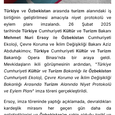
Türkiye
ve
Özbekistan
arasında
turizm
alanındaki iş
birliğinin geliştirilmesi amacıyla niyet protokolü ve
eylem planı imzalandı. 26 Şubat 2025
tarihinde
Türkiye
Cumhuriyeti
Kültür
ve
Turizm
Bakanı
Mehmet Nuri Ersoy
ile
Özbekistan
Cumhuriyeti
Ekoloji, Çevre Koruma ve İklim Değişikliği Bakanı Aziz
Abduhakimov,
Türkiye
Cumhuriyeti
Kültür
ve
Turizm
Bakanlığı Opera Binası’nda bir araya geldi.
Mevkidaşların ikili görüşmesinin ardından, "
Türkiye
Cumhuriyeti
Kültür
ve
Turizm
Bakanlığı ile
Özbekistan
Cumhuriyeti Ekoloji, Çevre Koruma ve İklim Değişikliği
Bakanlığı Arasında
Turizm
Alanında Niyet Protokolü
ve Eylem Planı
" imza töreni gerçekleştirildi.
Ersoy, imza töreninde yaptığı açıklamada, devraldıkları
kardeşlik mirasını her geçen gün daha da
geliştirdiklerini ve
Özbekistan'ın
sahip olduğu tarihî ve