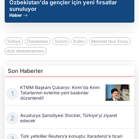
Özbekistan'da gençler için yeni fırsatlar
sunuluyor
Haber
Türkiye
Özbekistan
Turizm
Kültür
Mehmet Nuri Ersoy
Aziz Abdukhakimov
Son Haberler
KTMM Başkanı Çubarov: Kırım'da Kırım
Tatarlarının evlerine yeni baskınlar
düzenlendi!
Avusturya Şansölyesi Stocker, Türkiye’yi ziyaret
edecek
Türk yetkililer Reuters’a konuştu: Karadeniz’e ticari