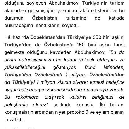
olduğunu söyleyen Abduhakimov,
Türkiye'nin
turizm
alanındaki gelişmişliğini yakından takip ettiklerini ve bu
durumun
Özbekistan
turizmine de katkıda
bulunacağına inandıklarını söyledi.
Hâlihazırda
Özbekistan'dan
Türkiye'ye
250 bini aşkın,
Türkiye'den
de
Özbekistan'a
150 bini aşkın turist
gelmekte olduğunu kaydeden Abduhakimov, “
Bu da
bizim potansiyelimizin ne kadar yüksek olduğunu ve
yükseltilebileceğini gösteriyor. Buna istinaden,
Türkiye'den
Özbekistan'ı
1 milyon,
Özbekistan'dan
da
Türkiye'yi
1 milyon kişinin ziyaret etmesi hedefine
uygun çalışacağımız konusunda da anlaşmaya vardık.
Bu rakamlara ulaşırsak kültürel birliğimizi de
pekiştirmiş oluruz"
şeklinde konuştu. İki bakan,
konuşmaların ardından niyet protokolü ve eylem planını
imzaladı.