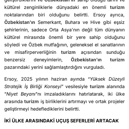
kültürel zenginliklerle dünyadaki en önemli
turizm
noktalarından biri olduğunu belirtti. Ersoy ayrıca,
Özbekistan'ın
Semerkant, Buhara ve Hive gibi eşsiz
şehirlerinin, sadece Orta Asya'nın değil tüm dünyanın
kültürel mirasında önemli bir yere sahip olduğunu
söyledi ve Özbek mutfağının, geleneksel el sanatlarının
ve misafirperverliğinin
turizm
açısından sunduğu
benzersiz deneyimlerin,
Özbekistan'ın
turizm
pazarındaki yerini sağlamlaştırdığını vurguladı.
Ersoy, 2025 yılının haziran ayında “
Yüksek Düzeyli
Stratejik İş Birliği Konseyi
” vesilesiyle
turizm
alanında
"
Niyet Beyanı
"nı imzaladıklarını hatırlatarak, iki ülke
arasında
turizm
iş birliklerini artırmayı ve ortak projeler
geliştirmeyi hedeflediklerini belirtti.
İKİ ÜLKE ARASINDAKİ UÇUŞ SEFERLERİ ARTACAK