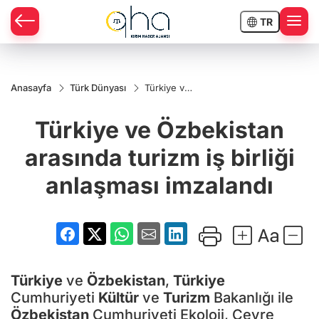
TR
Anasayfa
Türk Dünyası
Türkiye ve
Özbekistan
arasında
Türkiye ve Özbekistan
turizm iş
birliği
anlaşması
arasında turizm iş birliği
imzalandı
anlaşması imzalandı
Türkiye
ve
Özbekistan
,
Türkiye
Cumhuriyeti
Kültür
ve
Turizm
Bakanlığı ile
Özbekistan
Cumhuriyeti Ekoloji, Çevre