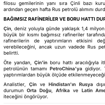
filosu gemilerinin yanı sıra Çinli bazı kur
ardından geçen hafta Rus petrolü alımını dur
BAĞIMSIZ RAFİNERİLER VE BORU HATTI D
Çin
, deniz yoluyla günde yaklaşık 1,4 milyon
büyük bir kısmı bağımsız rafineriler tarafınd
rafinerilerin de yaptırımların etkisini d
verebileceğini, ancak uzun vadede Rus pet
belirtti.
Öte yandan,
Çin'in
boru hattı aracılığıyla i
petrolünün tamamı
PetroChina'ya
gidiyor. 
yaptırımlardan büyük ölçüde etkilenmeyeceği
Analistler,
Çin
ve
Hindistan'ın
Rusya
dışı
durumun
Orta Doğu
,
Afrika
ve
Latin Ame
iteceğini öngörüyor.