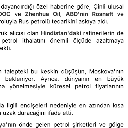
dayandırdığı özel haberine göre, Çinli ulusal
OOC
ve
Zhenhua Oil
,
ABD'nin
Rosneft
ve
oluyla Rus petrolü tedarikini askıya aldı.
ük alıcısı olan
Hindistan'daki
rafinerilerin de
trol ithalatını önemli ölçüde azaltmaya
ekti.
n talepteki bu keskin düşüşün, Moskova'nın
sı bekleniyor. Ayrıca, dünyanın en büyük
rına yönelmesiyle küresel petrol fiyatlarının
la ilgili endişeleri nedeniyle en azından kısa
 uzak duracağını ifade etti.
ya'nın
önde gelen petrol şirketleri ve gölge