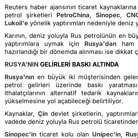
Reuters haber ajansının ticaret kaynaklarına 
petrol şirketleri
PetroChina
,
Sinopec
,
CN
Lukoil'e
yönelik yaptırımları nedeniyle deniz y
Karının, deniz yoluyla Rus petrolünün en büy
yaptırımlara uymak için
Rusya'dan
ham pe
hazırlandığı bir dönemda alınması ise dikkat ç
RUSYA'NIN
GELİRLERİ BASKI ALTINDA
Rusya'nın
en büyük iki müşterisinden gele
petrol gelirleri üzerinde baskı yaratma
ithalatçılarının alternatif tedarik kaynakla
yükselmesine yol açabileceği belirtiliyor.
Kaynaklar,
Çin
devlet şirketlerin, yaptırımlar
vadede deniz yoluyla Rus petrolü ticaretinden
Sinopec'in
ticaret kolu olan
Unipec'in
,
Rus