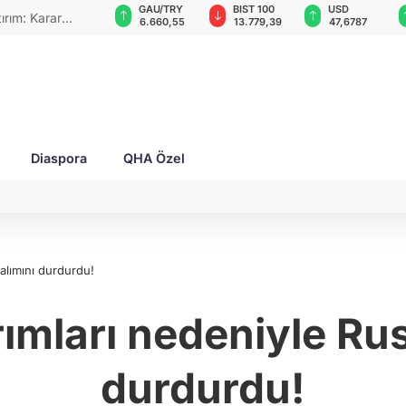
VND
GAU/TRY
BIST 100
USD
Temmuz bilançosu açıklandı: Ukrayna hava
0,0018
6.660,55
13.779,39
47,6787
alistik füze yetersizliği ile karşı karşıya
Diaspora
QHA Özel
alımını durdurdu!
ımları nedeniyle Rus
durdurdu!