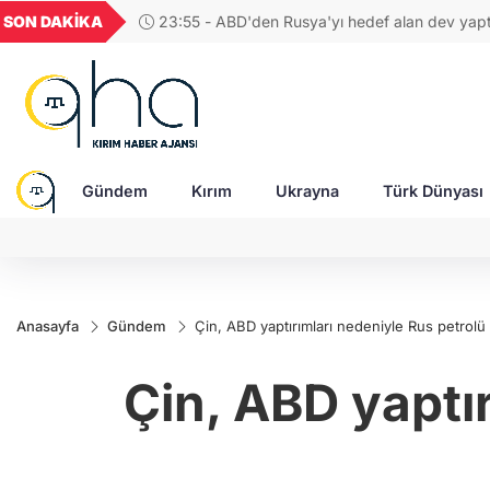
UYU
GEL
TND
BGN
SON DAKİKA
17:36 - 
52
1,1849
18,2677
16,3788
27,9743
savunması b
Gündem
Kırım
Ukrayna
Türk Dünyası
Anasayfa
Gündem
Çin, ABD yaptırımları nedeniyle Rus petrolü 
Çin, ABD yaptır