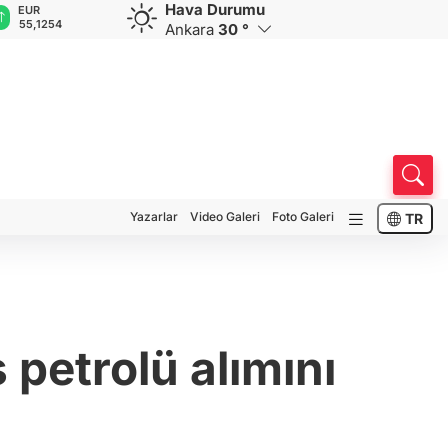
Hava Durumu
EUR
GBP
CHF
CAD
R
55,1254
64,3468
59,0083
34,1883
0
Ankara
30 °
Yazarlar
Video Galeri
Foto Galeri
TR
 petrolü alımını