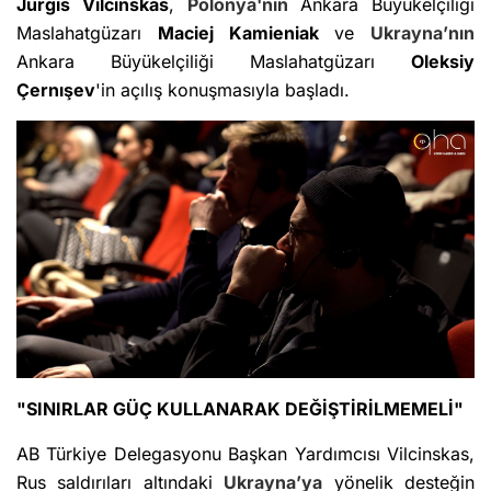
Jurgis Vilcinskas
,
Polonya'nın
Ankara Büyükelçiliği
Maslahatgüzarı
Maciej Kamieniak
ve
Ukrayna’nın
Ankara Büyükelçiliği Maslahatgüzarı
Oleksiy
Çernışev
'in açılış konuşmasıyla başladı.
"SINIRLAR GÜÇ KULLANARAK DEĞİŞTİRİLMEMELİ"
AB Türkiye Delegasyonu Başkan Yardımcısı Vilcinskas,
Rus saldırıları altındaki
Ukrayna’ya
yönelik desteğin