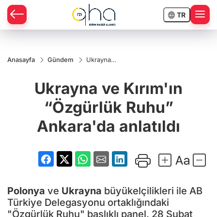
TR
Anasayfa
Gündem
Ukrayna
ve
Kırım'ın
Ukrayna ve Kırım'ın
“Özgürlük
Ruhu”
Ankara'da
“Özgürlük Ruhu”
anlatıldı
Ankara'da anlatıldı
Polonya
ve
Ukrayna
büyükelçilikleri ile AB
Türkiye Delegasyonu ortaklığındaki
"Özgürlük Ruhu" başlıklı panel, 28 Şubat