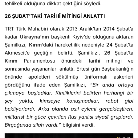
tehlikeli olduğuna dikkat çektiğini söyledi.
26 ŞUBAT'TAKİ TARİHÎ MİTİNGİ ANLATTI
TRT Türk Muhabiri olarak 2013 Aralık’tan 2014 Şubat’a
kadar
Ukrayna’nın
başkenti Kıyiv’de olduğunu aktaran
Şamilkızı,
Kırım’daki
hareketlilik nedeniyle 24 Şubat’ta
Akmescit’e geçtiğini belirtti. Şamilkızı, 26 Şubat’ta
Kırım
Parlamentosu önündeki tarihî mitingi ve
sonrasında yaşananları anlattı. Ertesi gün Başbakanlığın
önünde apoletleri sökülmüş üniformalı askerleri
gördüğünü ifade eden Şamilkızı,
“Bir anda ortaya
çıkmaya başladılar. Kimliklerini belirten herhangi bir
şey yoktu, kimseyle konuşmadılar, robot gibi
bekliyorlardı. Arka planda asıl eylemi gerçekleştiren,
militarist bir güce çevrilen Rus yanlısı siyasî gruplardı.
Birçoğunda silah vardı.”
bilgisini verdi.