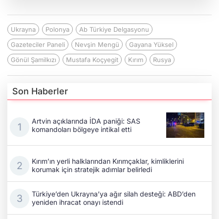
Ukrayna
Polonya
Ab Türkiye Delgasyonu
Gazeteciler Paneli
Nevşin Mengü
Gayana Yüksel
Gönül Şamilkızı
Mustafa Koçyegit
Kırım
Rusya
Son Haberler
Artvin açıklarında İDA paniği: SAS
komandoları bölgeye intikal etti
Kırım’ın yerli halklarından Kırımçaklar, kimliklerini
korumak için stratejik adımlar belirledi
Türkiye’den Ukrayna’ya ağır silah desteği: ABD’den
yeniden ihracat onayı istendi