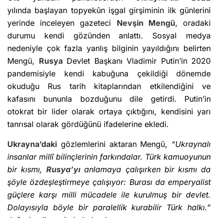
yılında başlayan topyekûn işgal girşiminin ilk günlerini
yerinde inceleyen gazeteci
Nevşin Mengü
, oradaki
durumu kendi gözünden anlattı. Sosyal medya
nedeniyle çok fazla yanlış bilginin yayıldığını belirten
Mengü,
Rusya
Devlet Başkanı Vladimir Putin’in 2020
pandemisiyle kendi kabuğuna çekildiği dönemde
okuduğu Rus tarih kitaplarından etkilendiğini ve
kafasını bununla bozduğunu dile getirdi. Putin’in
otokrat bir lider olarak ortaya çıktığını, kendisini yarı
tanrısal olarak gördüğünü ifadelerine ekledi.
Ukrayna’daki
gözlemlerini aktaran Mengü,
“Ukraynalı
insanlar millî bilinçlerinin farkındalar. Türk kamuoyunun
bir kısmı,
Rusya’yı
anlamaya çalışırken bir kısmı da
şöyle özdeşleştirmeye çalışıyor: Burası da emperyalist
güçlere karşı milli mücadele ile kurulmuş bir devlet.
Dolayısıyla böyle bir paralellik kurabilir Türk halkı.”