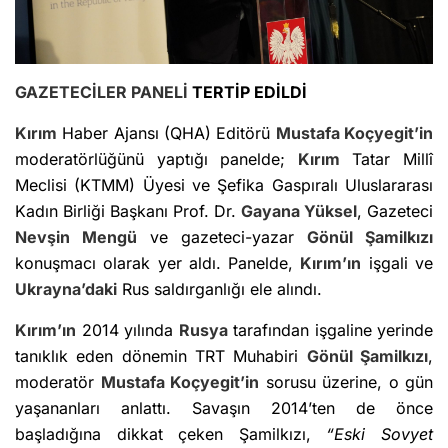
GAZETECİLER PANELİ
TERTİP EDİLDİ
Kırım
Haber Ajansı (QHA) Editörü
Mustafa Koçyegit
’in
moderatörlüğünü yaptığı panelde;
Kırım
Tatar Millî
Meclisi (KTMM) Üyesi ve Şefika Gaspıralı Uluslararası
Kadın Birliği Başkanı Prof. Dr.
Gayana Yüksel
, Gazeteci
Nevşin Mengü
ve gazeteci-yazar
Gönül Şamilkızı
konuşmacı olarak yer aldı. Panelde,
Kırım’ın
işgali ve
Ukrayna’daki
Rus saldırganlığı ele alındı.
Kırım’ın
2014 yılında
Rusya
tarafından işgaline yerinde
tanıklık eden dönemin TRT Muhabiri
Gönül Şamilkızı
,
moderatör
Mustafa Koçyegit’in
sorusu üzerine, o gün
yaşananları anlattı. Savaşın 2014’ten de önce
başladığına dikkat çeken Şamilkızı,
“Eski Sovyet