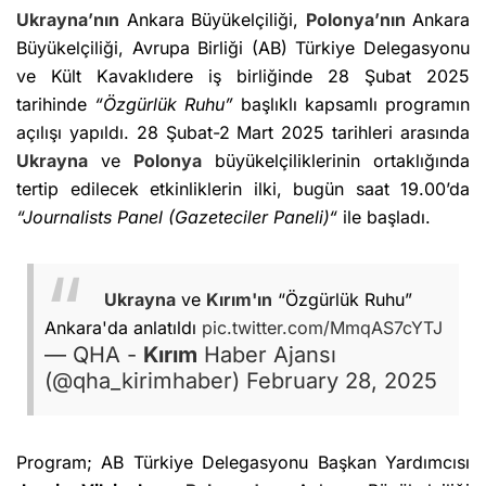
Ukrayna’nın
Ankara Büyükelçiliği,
Polonya’nın
Ankara
Büyükelçiliği, Avrupa Birliği (AB) Türkiye Delegasyonu
ve Kült Kavaklıdere iş birliğinde 28 Şubat 2025
tarihinde
“Özgürlük Ruhu”
başlıklı kapsamlı programın
açılışı yapıldı. 28 Şubat-2 Mart 2025 tarihleri arasında
Ukrayna
ve
Polonya
büyükelçiliklerinin ortaklığında
tertip edilecek etkinliklerin ilki, bugün saat 19.00’da
“Journalists Panel (Gazeteciler Paneli)“
ile başladı.
Ukrayna
ve
Kırım'ın
“Özgürlük Ruhu”
Ankara'da anlatıldı
pic.twitter.com/MmqAS7cYTJ
— QHA -
Kırım
Haber Ajansı
(@qha_kirimhaber)
February 28, 2025
Program; AB Türkiye Delegasyonu Başkan Yardımcısı