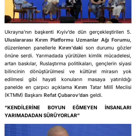
Ukrayna’nın başkenti Kıyiv’de dün gerçekleştirilen 5.
Uluslararası
Kırım
Platformu
Uzmanlar Ağı Forumu
,
düzenlenen panellerle
Kırım'daki
son durumu gözler
önüne serdi. Yarımadada yürütülen kimlik mücadelesi,
artan baskılar, Ruslaştırma politikaları, gençlerin siyasi
bilincinin dönüştürülmesi ve kültürel mirasın yok
edilmesi gibi hayati konuların masaya yatırıldığı
panelde en çarpıcı açıklama
Kırım
Tatar Millî Meclisi
(KTMM) Başkanı
Refat Çubarov’dan
geldi.
“KENDİLERİNE BOYUN EĞMEYEN İNSANLARI
YARIMADADAN SÜRÜYORLAR”