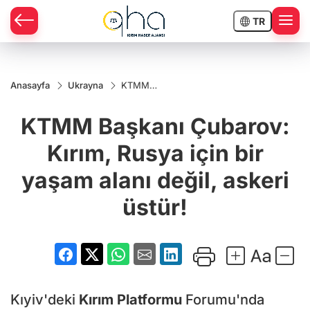
TR
Anasayfa
Ukrayna
KTMM
Başkanı
Çubarov:
KTMM Başkanı Çubarov:
Kırım,
Rusya
için bir
Kırım, Rusya için bir
yaşam
alanı
yaşam alanı değil, askeri
değil,
askeri
üstür!
üstür!
Kıyiv'deki
Kırım
Platformu
Forumu'nda