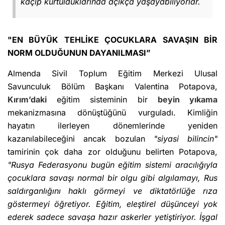
kaçıp kurtulduklarında açıkça yaşayabiliyorlar.
"EN BÜYÜK TEHLİKE ÇOCUKLARA SAVAŞIN BİR
NORM OLDUĞUNUN DAYANILMASI”
Almenda Sivil Toplum Eğitim Merkezi Ulusal
Savunculuk Bölüm Başkanı Valentina Potapova,
Kırım’daki
eğitim sisteminin bir
beyin yıkama
mekanizmasına dönüştüğünü vurguladı. Kimliğin
hayatın ilerleyen dönemlerinde yeniden
kazanılabileceğini ancak bozulan
"siyasi bilincin"
tamirinin çok daha zor olduğunu belirten Potapova,
"Rusya Federasyonu bugün eğitim sistemi aracılığıyla
çocuklara savaşı normal bir olgu gibi algılamayı, Rus
saldırganlığını haklı görmeyi ve diktatörlüğe rıza
göstermeyi öğretiyor. Eğitim, eleştirel düşünceyi yok
ederek sadece savaşa hazır askerler yetiştiriyor. İşgal