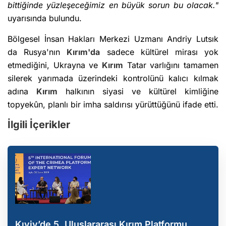
bittiğinde yüzleşeceğimiz en büyük sorun bu olacak."
uyarısında bulundu.
Bölgesel İnsan Hakları Merkezi Uzmanı Andriy Lutsık
da Rusya'nın
Kırım'da
sadece kültürel mirası yok
etmediğini, Ukrayna ve
Kırım
Tatar varlığını tamamen
silerek yarımada üzerindeki kontrolünü kalıcı kılmak
adına
Kırım
halkının siyasi ve kültürel kimliğine
topyekûn, planlı bir imha saldırısı yürüttüğünü ifade etti.
İlgili İçerikler
Kıyiv’de 5. Uluslararası Kırım Platformu