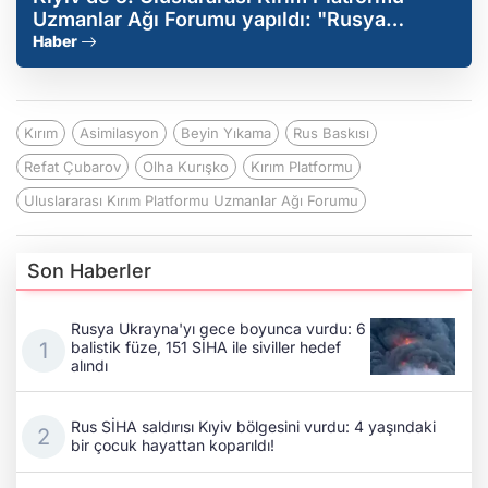
Uzmanlar Ağı Forumu yapıldı: "Rusya
diplomasiye hazır değilse ordumuz gerekeni
Haber
yapıyor"
Kırım
Asimilasyon
Beyin Yıkama
Rus Baskısı
Refat Çubarov
Olha Kurışko
Kırım Platformu
Uluslararası Kırım Platformu Uzmanlar Ağı Forumu
Son Haberler
Rusya Ukrayna'yı gece boyunca vurdu: 6
balistik füze, 151 SİHA ile siviller hedef
alındı
Rus SİHA saldırısı Kıyiv bölgesini vurdu: 4 yaşındaki
bir çocuk hayattan koparıldı!