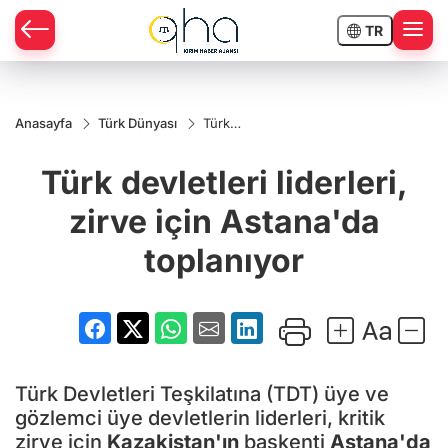
TR
Anasayfa
Türk Dünyası
Türk
devletleri
liderleri,
Türk devletleri liderleri,
zirve için
Astana'da
toplanıyor
zirve için Astana'da
toplanıyor
Türk Devletleri Teşkilatına (TDT) üye ve
gözlemci üye devletlerin liderleri, kritik
zirve için
Kazakistan'ın
başkenti
Astana'da