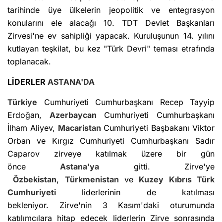
tarihinde üye ülkelerin jeopolitik ve entegrasyon
konularını ele alacağı 10. TDT Devlet Başkanları
Zirvesi'ne ev sahipliği yapacak. Kuruluşunun 14. yılını
kutlayan teşkilat, bu kez "Türk Devri" teması etrafında
toplanacak.
LİDERLER
ASTANA'DA
Türkiye
Cumhuriyeti Cumhurbaşkanı Recep Tayyip
Erdoğan,
Azerbaycan
Cumhuriyeti Cumhurbaşkanı
İlham Aliyev,
Macaristan
Cumhuriyeti Başbakanı Viktor
Orban ve Kırgız Cumhuriyeti Cumhurbaşkanı Sadır
Caparov zirveye katılmak üzere bir gün
önce
Astana'ya
gitti. Zirve'ye
Özbekistan
,
Türkmenistan
ve
Kuzey Kıbrıs Türk
Cumhuriyeti
liderlerinin de katılması
bekleniyor. Zirve'nin 3 Kasım'daki oturumunda
katılımcılara hitap edecek liderlerin Zirve sonrasında